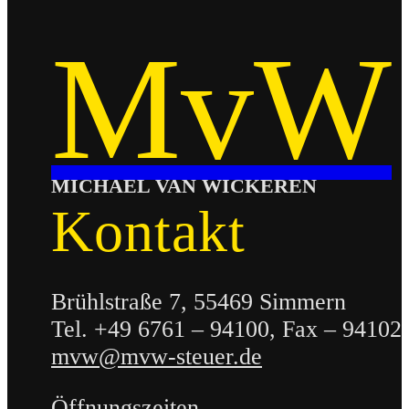
M
v
W
MICHAEL VAN WICKEREN
Kontakt
Brühlstraße 7, 55469 Simmern
Tel. +49 6761 – 94100, Fax – 94102
mvw@mvw-steuer.de
Öffnungszeiten