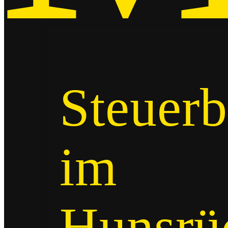
Steuerb
im
Hunsrü