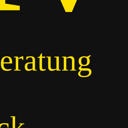
eratung
ck