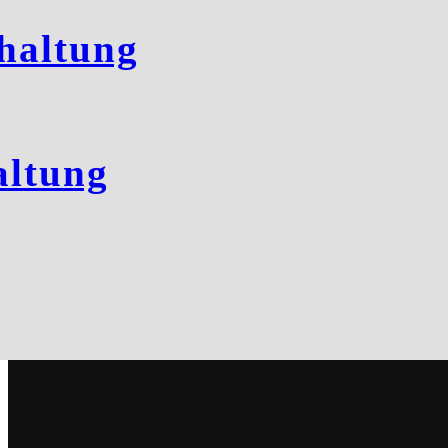
haltung
ltung